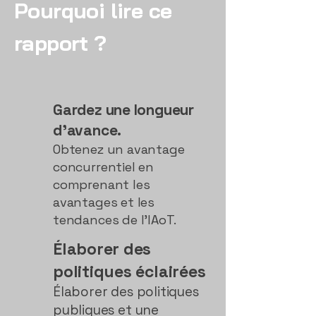
Pourquoi lire ce
rapport ?
Gardez une longueur
d'avance.
Obtenez un avantage
concurrentiel en
comprenant les
avantages et les
tendances de l'IAoT.
Élaborer des
politiques éclairées
Élaborer des politiques
publiques et une